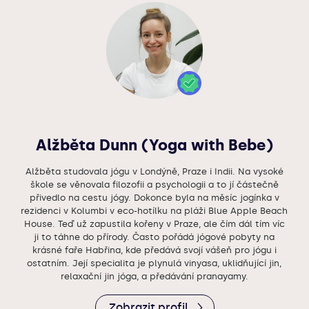
Alžběta Dunn (Yoga with Bebe)
Alžběta studovala jógu v Londýně, Praze i Indii. Na vysoké
škole se věnovala filozofii a psychologii a to jí částečně
přivedlo na cestu jógy. Dokonce byla na měsíc jogínka v
rezidenci v Kolumbi v eco-hotílku na pláži Blue Apple Beach
House. Teď už zapustila kořeny v Praze, ale čím dál tím víc
ji to táhne do přírody. Často pořádá jógové pobyty na
krásné faře Habřina, kde předává svojí vášeň pro jógu i
ostatním. Její specialita je plynulá vinyasa, uklidňující jin,
relaxační jin jóga, a předávání pranayamy.
Zobrazit profil