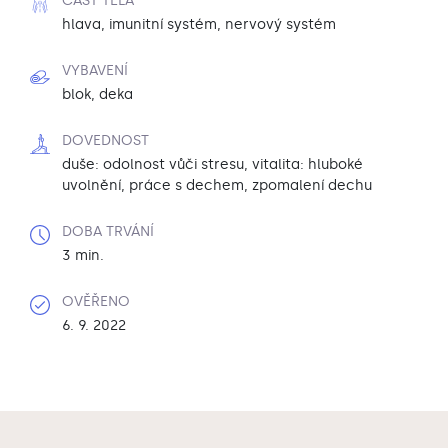
ČÁST TĚLA
hlava, imunitní systém, nervový systém
VYBAVENÍ
blok, deka
DOVEDNOST
duše: odolnost vůči stresu, vitalita: hluboké
uvolnění, práce s dechem, zpomalení dechu
DOBA TRVÁNÍ
3 min.
OVĚŘENO
6. 9. 2022