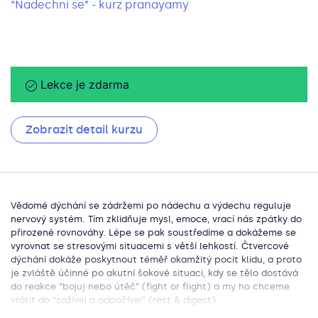
“Nadechni se” - kurz pranayamy
Lekce je zdarma
Zobrazit detail kurzu
Vědomé dýchání se zádržemi po nádechu a výdechu reguluje
nervový systém. Tím zklidňuje mysl, emoce, vrací nás zpátky do
přirozené rovnováhy. Lépe se pak soustředíme a dokážeme se
vyrovnat se stresovými situacemi s větší lehkostí. Čtvercové
dýchání dokáže poskytnout téměř okamžitý pocit klidu, a proto
je zvláště účinné po akutní šokové situaci, kdy se tělo dostává
do reakce “bojuj nebo útěč” (fight or flight) a my ho chceme
vrátit do “zažívej a odpočívej” (rest & digest).