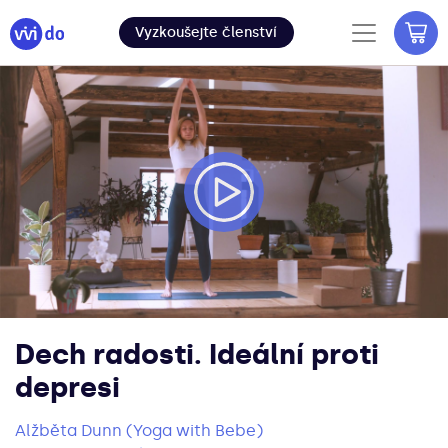
Vyzkoušejte členství
Dech radosti. Ideální proti
depresi
Alžběta Dunn (Yoga with Bebe)