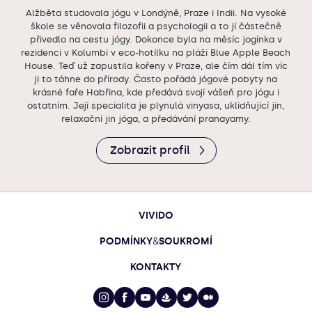
Alžběta studovala jógu v Londýně, Praze i Indii. Na vysoké
škole se věnovala filozofii a psychologii a to jí částečně
přivedlo na cestu jógy. Dokonce byla na měsíc jogínka v
rezidenci v Kolumbi v eco-hotílku na pláži Blue Apple Beach
House. Teď už zapustila kořeny v Praze, ale čím dál tím víc
ji to táhne do přírody. Často pořádá jógové pobyty na
krásné faře Habřina, kde předává svojí vášeň pro jógu i
ostatním. Její specialita je plynulá vinyasa, uklidňující jin,
relaxační jin jóga, a předávání pranayamy.
Zobrazit profil
VIVIDO
PODMÍNKY
&
SOUKROMÍ
KONTAKTY