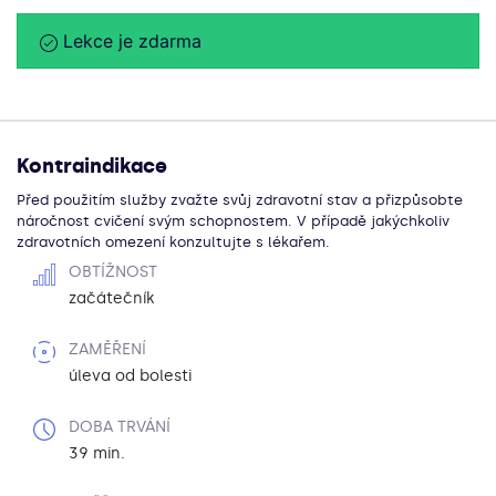
Lekce je zdarma
Kontraindikace
Před použitím služby zvažte svůj zdravotní stav a přizpůsobte
náročnost cvičení svým schopnostem. V případě jakýchkoliv
zdravotních omezení konzultujte s lékařem.
OBTÍŽNOST
začátečník
ZAMĚŘENÍ
úleva od bolesti
DOBA TRVÁNÍ
39 min.