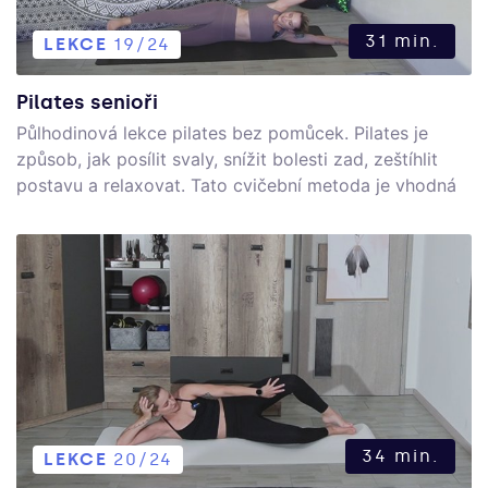
31 min.
LEKCE
19/24
Pilates senioři
Půlhodinová lekce pilates bez pomůcek. Pilates je
způsob, jak posílit svaly, snížit bolesti zad, zeštíhlit
postavu a relaxovat. Tato cvičební metoda je vhodná
pro všechny bez ohledu na úroveň trénovanosti.
34 min.
LEKCE
20/24