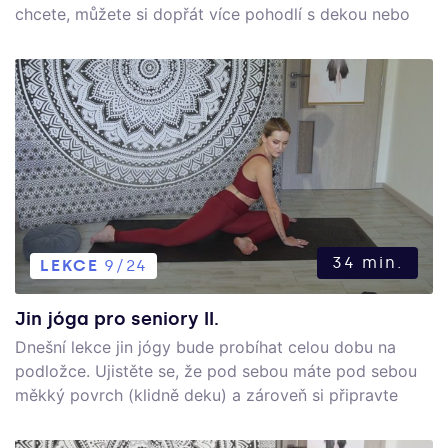
chcete, můžete si dopřát více pohodlí s dekou nebo
polštářem. Jin jóga je jóga v pomalém tempu s výdrží.
Tento styl je skvělý také pro začátečníky, lekce není
nijak náročná, a přitom v ní určitě procítíte každý sval
právě díky výdrži. Tato lekce může být pro vás také
meditativní praxí, která vám pomůže najít vnitřní klid a
spokojenost se sebou samými.
34 min.
LEKCE
9/24
Jin jóga pro seniory II.
Dnešní lekce jin jógy bude probíhat celou dobu na
podložce. Ujistěte se, že pod sebou máte pod sebou
měkký povrch (klidně deku) a zároveň si připravte
malý polštář. Jin jóga je jóga v pomalém tempu s
výdrží. Tento styl je skvělý také pro začátečníky, lekce