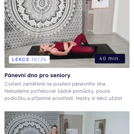
není nijak náročná, a přitom v ní určitě procítíte každý
sval právě díky výdrži. Tato lekce může být pro vás
také meditativní praxí, která vám pomůže najít vnitřní
klid a spokojenost se sebou samými.
40 min.
LEKCE
10/24
Pánevní dno pro seniory
Cvičení zaměřené na posílení pánevního dna.
Nebudeme potřebovat žádné pomůcky, pouze
podložku a příjemné prostředí. Hezky si lekci užijte!