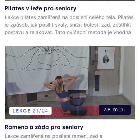
Pilates v leže pro seniory
Lekce pilates zaměřená na posílení celého těla. Pilates
je způsob, jak posílit svaly, snížit bolesti zad, zeštíhlit
postavu a relaxovat. Tato cvičební metoda je vhodná
pro všechny bez ohledu na úroveň trénovanosti.
38 min.
LEKCE
21/24
Ramena a záda pro seniory
Lekce zaměřená na posílení ramen, zad a