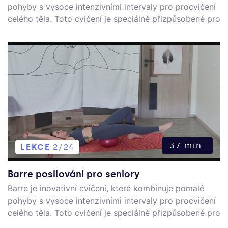
pohyby s vysoce intenzivními intervaly pro procvičení
celého těla. Toto cvičení je speciálně přizpůsobené pro
seniory a zaměřené na nohy a zadek.
37 min.
LEKCE
2/24
Barre posilování pro seniory
Barre je inovativní cvičení, které kombinuje pomalé
pohyby s vysoce intenzivními intervaly pro procvičení
celého těla. Toto cvičení je speciálně přizpůsobené pro
seniory.