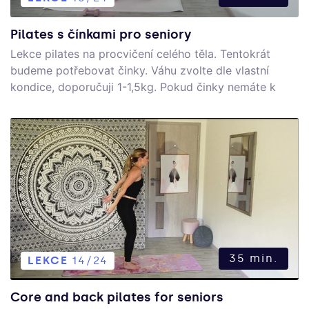
Pilates s čínkami pro seniory
Lekce pilates na procvičení celého těla. Tentokrát
budeme potřebovat činky. Váhu zvolte dle vlastní
kondice, doporučuji 1-1,5kg. Pokud činky nemáte k
dispozici, nebo na ně nemáte zrovna náladu, lze
provádět cviky i bez činek :-)
35 min.
LEKCE
14/24
Core and back pilates for seniors