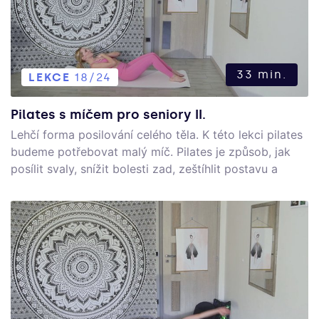
33 min.
LEKCE
18/24
Pilates s míčem pro seniory II.
Lehčí forma posilování celého těla. K této lekci pilates
budeme potřebovat malý míč. Pilates je způsob, jak
posílit svaly, snížit bolesti zad, zeštíhlit postavu a
relaxovat. Tato cvičební metoda je vhodná pro
všechny bez ohledu na úroveň trénovanosti.