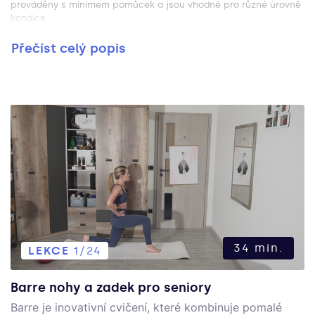
prováděny s minimem pomůcek a jsou vhodné pro různé úrovně
kondice.
Přečíst celý popis
34 min.
LEKCE
1/24
Barre nohy a zadek pro seniory
Barre je inovativní cvičení, které kombinuje pomalé