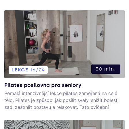
30 min.
LEKCE
16/24
Pilates posilovna pro seniory
Pomalá intenzivnější lekce pilates zaměřená na celé
tělo. Pilates je způsob, jak posílit svaly, snížit bolesti
zad, zeštíhlit postavu a relaxovat. Tato cvičební
metoda je vhodná pro všechny bez ohledu na úroveň
trénovanosti.