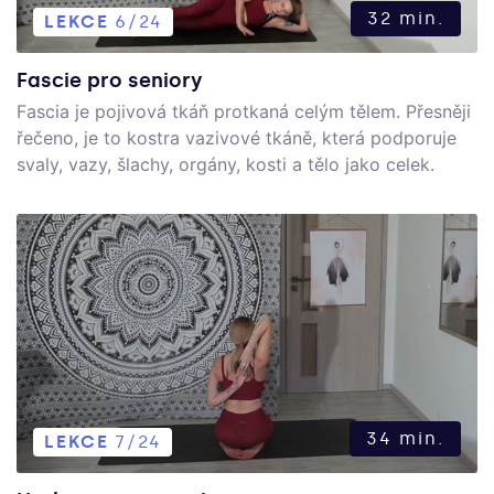
32 min.
LEKCE
6/24
Fascie pro seniory
Fascia je pojivová tkáň protkaná celým tělem. Přesněji
řečeno, je to kostra vazivové tkáně, která podporuje
svaly, vazy, šlachy, orgány, kosti a tělo jako celek.
Toto cvičení rozproudí a protáhne celé vaše tělo.
34 min.
LEKCE
7/24