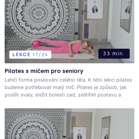
33 min.
LEKCE
17/24
Pilates s míčem pro seniory
Lehčí forma posilování celého těla. K této lekci pilates
budeme potřebovat malý míč. Pilates je způsob, jak
posílit svaly, snížit bolesti zad, zeštíhlit postavu a
relaxovat. Tato cvičební metoda je vhodná pro
všechny bez ohledu na úroveň trénovanosti.