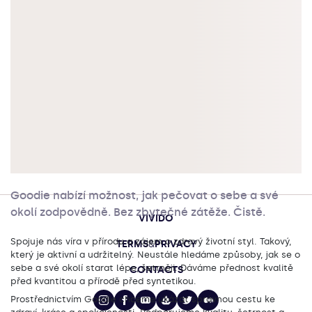
Goodie nabízí možnost, jak pečovat o sebe a své
okolí zodpovědně. Bez zbytečné zátěže. Čistě.
VIVIDO
Spojuje nás víra v přírodu a zájem o zdravý životní styl. Takový,
TERMS
&
PRIVACY
který je aktivní a udržitelný. Neustále hledáme způsoby, jak se o
sebe a své okolí starat lépe, šetrněji. Dáváme přednost kvalitě
CONTACTS
před kvantitou a přírodě před syntetikou.
Prostřednictvím Goodie chceme ukázat správnou cestu ke