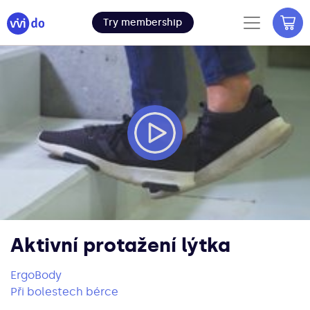
Try membership
Aktivní protažení lýtka
ErgoBody
Při bolestech bérce