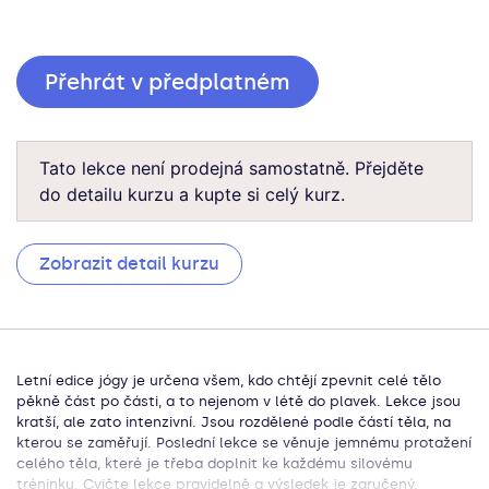
Přehrát v předplatném
Tato lekce není prodejná samostatně. Přejděte
do detailu kurzu a kupte si celý kurz.
Zobrazit detail kurzu
Letní edice jógy je určena všem, kdo chtějí zpevnit celé tělo
pěkně část po části, a to nejenom v létě do plavek. Lekce jsou
kratší, ale zato intenzivní. Jsou rozdělené podle částí těla, na
kterou se zaměřují. Poslední lekce se věnuje jemnému protažení
celého těla, které je třeba doplnit ke každému silovému
tréninku. Cvičte lekce pravidelně a výsledek je zaručený.