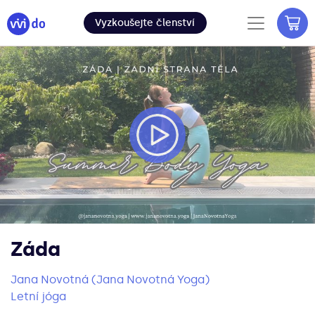
Vyzkoušejte členství
Záda
Jana Novotná (Jana Novotná Yoga)
Letní jóga