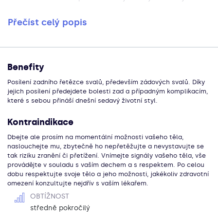
Přečíst celý popis
Benefity
Posílení zadního řetězce svalů, především zádových svalů. Díky
jejich posílení předejdete bolesti zad a případným komplikacím,
které s sebou přináší dnešní sedavý životní styl.
Kontraindikace
Dbejte ale prosím na momentální možnosti vašeho těla,
naslouchejte mu, zbytečně ho nepřetěžujte a nevystavujte se
tak riziku zranění či přetížení. Vnímejte signály vašeho těla, vše
provádějte v souladu s vaším dechem a s respektem. Po celou
dobu respektujte svoje tělo a jeho možnosti, jakékoliv zdravotní
omezení konzultujte nejdřív s vaším lékařem.
OBTÍŽNOST
středně pokročilý