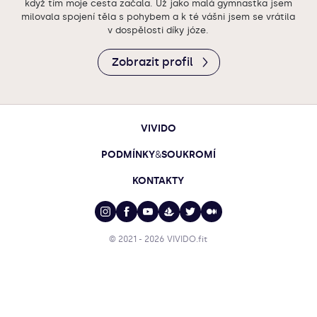
když tím moje cesta začala. Už jako malá gymnastka jsem
milovala spojení těla s pohybem a k té vášni jsem se vrátila
v dospělosti díky józe.
Zobrazit profil
VIVIDO
PODMÍNKY
&
SOUKROMÍ
KONTAKTY
© 2021 - 2026
VIVIDO.fit