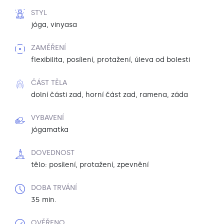
STYL
jóga, vinyasa
ZAMĚŘENÍ
flexibilita, posílení, protažení, úleva od bolesti
ČÁST TĚLA
dolní části zad, horní část zad, ramena, záda
VYBAVENÍ
jógamatka
DOVEDNOST
tělo: posílení, protažení, zpevnění
DOBA TRVÁNÍ
35 min.
OVĚŘENO