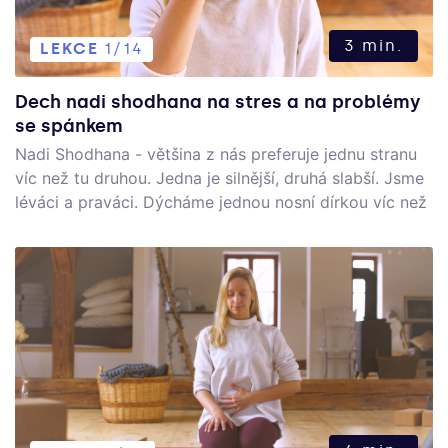
3 min.
LEKCE
1/14
Dech nadi shodhana na stres a na problémy
se spánkem
Nadi Shodhana - většina z nás preferuje jednu stranu
víc než tu druhou. Jedna je silnější, druhá slabší. Jsme
léváci a praváci. Dýcháme jednou nosní dírkou víc než
tou druhou a nadi shodhana nám pomáhá tyto rozdíly
vyrovnat. Jde o balanci mezi levou a pravou stanou
těla, mezi nádechem a výdechem, mezi jin a jang. Nadi
shodhana snižuje srdeční frekvenci, stres, úzkost,
pomáhá na problémy se spánkem a je vhodná pro
všechny (když se praktikuje bez zádrží).