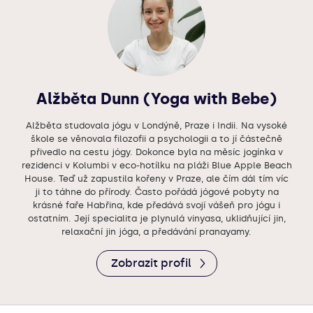
Alžběta Dunn (Yoga with Bebe)
Alžběta studovala jógu v Londýně, Praze i Indii. Na vysoké
škole se věnovala filozofii a psychologii a to jí částečně
přivedlo na cestu jógy. Dokonce byla na měsíc jogínka v
rezidenci v Kolumbi v eco-hotílku na pláži Blue Apple Beach
House. Teď už zapustila kořeny v Praze, ale čím dál tím víc
ji to táhne do přírody. Často pořádá jógové pobyty na
krásné faře Habřina, kde předává svojí vášeň pro jógu i
ostatním. Její specialita je plynulá vinyasa, uklidňující jin,
relaxační jin jóga, a předávání pranayamy.
Zobrazit profil