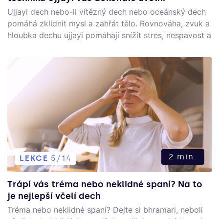
Ujjayi dech nebo-li vítězný dech nebo oceánský dech
pomáhá zklidnit mysl a zahřát tělo. Rovnováha, zvuk a
hloubka dechu ujjayi pomáhají snížit stres, nespavost a
duševní napětí.
2 min.
LEKCE
5/14
Trápí vás tréma nebo neklidné spaní? Na to
je nejlepší včelí dech
Tréma nebo neklidné spaní? Dejte si bhramari, neboli