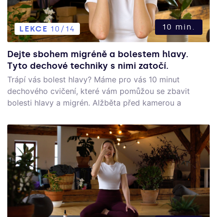
10 min.
LEKCE
10/14
Dejte sbohem migréně a bolestem hlavy.
Tyto dechové techniky s nimi zatočí.
Trápí vás bolest hlavy? Máme pro vás 10 minut
dechového cvičení, které vám pomůžou se zbavit
bolesti hlavy a migrén. Alžběta před kamerou a
Amálka za kamerou si pro vás připravili další díl se
seriálu "nadechni se". Dvě techniky, které budeme
používat, jsou plný jógový dech a bhramari. Jestli si
nejste těmito technikami jistí, stačí se kouknout na
předchozí videa, která tyto techniky vysvětlují.