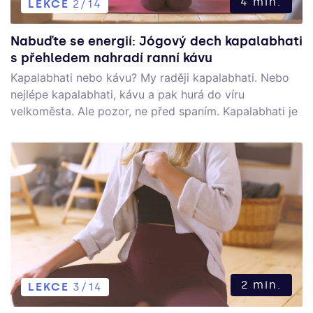
4 min.
LEKCE
2/14
Nabuďte se energií: Jógový dech kapalabhati
s přehledem nahradí ranní kávu
Kapalabhati nebo kávu? My raději kapalabhati. Nebo
nejlépe kapalabhati, kávu a pak hurá do víru
velkoměsta. Ale pozor, ne před spaním. Kapalabhati je
jedna z hyperventilačních dechových technik. Na
každého z nás působí trochu jinak. Obecně má
kapalabhati energizující účinky, zahřeje náš
organismus a připraví nás na den před námi. Ideální je
praktikovat tento dech ráno. (Jestli jste těhotná nebo
trpíte srdečním onemocněním, raději se doporučuje
kapalabhati vyhnout).
2 min.
LEKCE
3/14