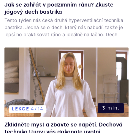
Jak se zahřát v podzimním ránu? Zkuste
jógový dech bastrika
Tento týden nás čeká druhá hyperventilační technika
bastrika. Jedná se o dech, který nás nabudí, takže je
lepší ho praktikovat ráno a ideálně na lačno. Dech
pracuje s aktivním nádechem a aktivním výdechem.
Může se stát, že se vám zatočí hlava. To znamená, že
dech byl moc intenzivní a stačí trochu ubrat.
3 min.
LEKCE
4/14
Zklidněte mysl a zbavte se napětí. Dechová
technika Ujjayi vás dokonale uvolní