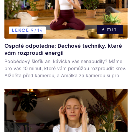
9 min.
LEKCE
9/14
Ospalé odpoledne: Dechové techniky, které
vám rozproudí energii
Poobědový šlofík ani kávička vás nenabudily? Máme
pro vás 10 minut, které vám pomůžou rozproudit krev.
Alžběta před kamerou, a Amálka za kamerou si pro
vás připravily další díl se seriálu "Nadechni se". Dvě
techniky, které budeme používat, se jmenují plný
jógový dech a kapalabhati. Jestli si jimi nejste jistí,
stačí se kouknout na předchozí videa, která tyto
techniky vysvětlují.