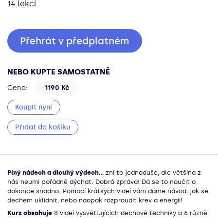
14
lekcí
Přehrát v předplatném
NEBO KUPTE SAMOSTATNĚ
Cena
:
1190
Kč
Koupit nyní
Přidat do košíku
Plný nádech a dlouhý výdech...
zní to jednoduše, ale většina z
nás neumí pořádně dýchat. Dobrá zpráva! Dá se to naučit a
dokonce snadno. Pomocí krátkých videí vám dáme návod, jak se
dechem uklidnit, nebo naopak rozproudit krev a energii!
Kurz obsahuje
8 videí vysvětlujících dechové techniky a 6 různě