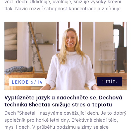
včelí dech. Uklidňuje, uvolňuje, snižuje vysoký krevní
tlak. Navíc rozvíjí schopnost koncentrace a zmírňuje
návaly strachu, tísně nebo trémy. Hodí se jak pro děti,
tak dospělé.
1 min.
LEKCE
6/14
Vyplázněte jazyk a nadechněte se. Dechová
technika Sheetali snižuje stres a teplotu
Dech "Sheetali” nazýváme osvěžující dech. Je to dobrý
společník pro horké letní dny. Efektivně chladí tělo,
mysl i dech. V průběhu podzimu a zimy se sice