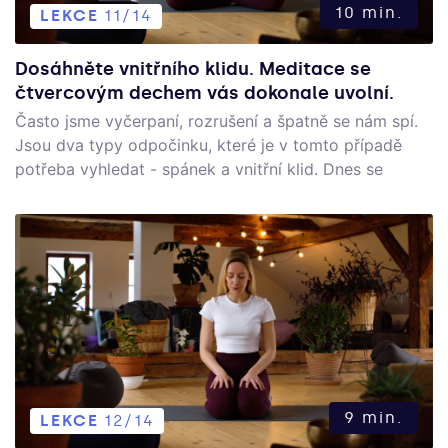
10 min.
LEKCE
11/14
Dosáhněte vnitřního klidu. Meditace se
čtvercovým dechem vás dokonale uvolní.
Často jsme vyčerpaní, rozrušení a špatně se nám spí.
Jsou dva typy odpočinku, které je v tomto případě
potřeba vyhledat - spánek a vnitřní klid. Dnes se
budeme věnovat tomu druhému - nalezení klidu i ve
složitějších situacích pomocí čtvercového dechu!
9 min.
LEKCE
12/14