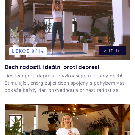
zvláště účinné po akutní šokové situaci, kdy se tělo
dostává do reakce “bojuj nebo útěč” (fight or flight) a
my ho chceme vrátit do “zažívej a odpočívej” (rest &
digest).
2 min.
LEKCE
8/14
Dech radosti. Ideální proti depresi
Dechem proti depresi - vyzkoušejte radostný dech!
Stimulující, energizující dech spojený s pohybem vás
dokáže každý den pozvednou a přinést radost za
pouhé 3 minuty!