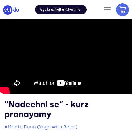
Vyzkoušejte členství
“Nadechni se” - kurz
pranayamy
Alžběta Dunn (Yoga with Bebe)