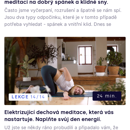
meditaci na dobrý spánek a klidné sny.
Často jsme vyčerpaní, rozrušení a špatně se nám spí.
Jsou dva typy odpočinku, které je v tomto případě
potřeba vyhledat - spánek a vnitřní klid. Dnes se
budeme věnovat tomu, jak se naladit na klidný a
hluboký spánek.
24 min.
LEKCE
14/14
Elektrizující dechová meditace, která vás
nastartuje. Naplňte svůj den energií.
Už jste se někdy ráno probudili a připadalo vám, že