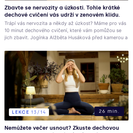
Zbavte se nervozity a úzkosti. Tohle krátké
dechové cvičení vás udrží v zenovém klidu.
Trápí vás nervozita a někdy až úzkost? Máme pro vás
10 minut dechového cvičení, které vám pomůžou se
jich zbavit. Jogínka Alžběta Husáková před kamerou a
Amálka Kovářová za kamerou si pro vás připravily
další díl se seriálu "nadechni se".
26 min.
LEKCE
13/14
Nemůžete večer usnout? Zkuste dechovou