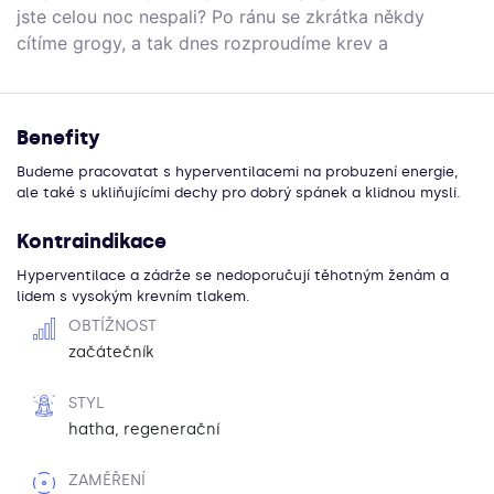
jste celou noc nespali? Po ránu se zkrátka někdy
cítíme grogy, a tak dnes rozproudíme krev a
probudíme tělo i mysl ještě před první ranní kávou.
Benefity
Budeme pracovatat s hyperventilacemi na probuzení energie,
ale také s ukliňujícími dechy pro dobrý spánek a klidnou mysli.
Kontraindikace
Hyperventilace a zádrže se nedoporučují těhotným ženám a
lidem s vysokým krevním tlakem.
OBTÍŽNOST
začátečník
STYL
hatha, regenerační
ZAMĚŘENÍ